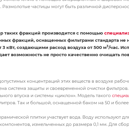
 Размолотые частицы могут быть различной дисперсност
бор таких фракций производится с помощью
специали
ных фракций, оснащенных фильтрами стандарта не н
3
3 кВт, создающими расход воздуха от 500 м
/час. И
ает возможность не просто качественно очищать пов
опустимых концентраций этих веществ в воздухе рабочи
на система защиты и своевременной очистки фильтров. 
ьного впуска и системы «циклон». Модель такого
специа
литров. Так и большой, оснащенной баком на 50 и более
рамической плитки участвует вода. Воду используют дл
компонентов, измельченных до размера 0,1 мм. Для сбо