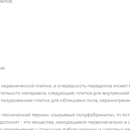
алов;
ий.
керамической плитки, а очередность переделов может б
тельного материала, следующие: плитка для внутренней
глазурованная плитка для облицовки пола, керамограни
 технический термин: «сырьевые полуфабрикаты», то есть 
 доломит - это вещества, находящиеся первоначально в 
 измельчению с помощью вибрационных и шаровых мел