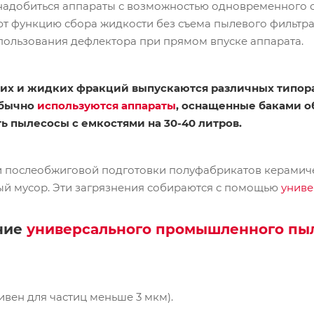
надобиться аппараты с возможностью одновременного с
 функцию сбора жидкости без съема пылевого фильтра
спользования дефлектора при прямом впуске аппарата.
хих и жидких фракций выпускаются различных типор
обычно
используются аппараты
, оснащенные баками об
ь пылесосы с емкостями на 30-40 литров.
и послеобжиговой подготовки полуфабрикатов керамиче
ый мусор. Эти загрязнения собираются с помощью
унив
ение
универсального промышленного пы
ивен для частиц меньше 3 мкм).