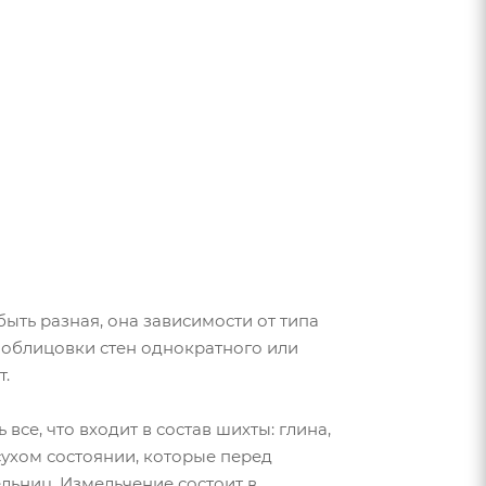
ыть разная, она зависимости от типа
 облицовки стен однократного или
т.
все, что входит в состав шихты: глина,
сухом состоянии, которые перед
ьниц. Измельчение состоит в