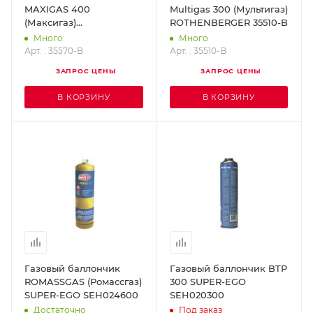
MAXIGAS 400
Multigas 300 (Мультигаз)
(Максигаз)
ROTHENBERGER 35510-B
ROTHENBERGER 35570-
Много
Много
B
Арт. : 35570-B
Арт. : 35510-B
ЗАПРОС ЦЕНЫ
ЗАПРОС ЦЕНЫ
В КОРЗИНУ
В КОРЗИНУ
Газовый баллончик
Газовый баллончик BTP
ROMASSGAS (Ромассгаз)
300 SUPER-EGO
SUPER-EGO SEH024600
SEH020300
Достаточно
Под заказ