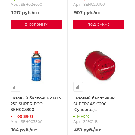
Арт. : SEH024600
Арт. : SEH020300
1 217
руб.
/шт
907
руб.
/шт
В КОРЗИНУ
ПОД ЗАКАЗ
Газовый баллончик BTN
Газовый баллончик
250 SUPER-EGO
SUPERGAS C200
SEH003800
(Супергаз)
ROTHENBERGER 35901-B
Под заказ
Много
Арт. : SEH003800
Арт. : 35901-B
184
руб.
/шт
459
руб.
/шт