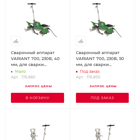
Сварочный аппарат
Сварочный аппарат
VARIANT 700, 230В, 40
VARIANT 700, 230В, 50
мм, для сварки
мм, для сварки
внахлест. LEISTER
внахлест. LEISTER
Мало
Под заказ
176.860
176.859
Арт. : 176.860
Арт. : 176.859
ЗАПРОС ЦЕНЫ
ЗАПРОС ЦЕНЫ
В КОРЗИНУ
ПОД ЗАКАЗ