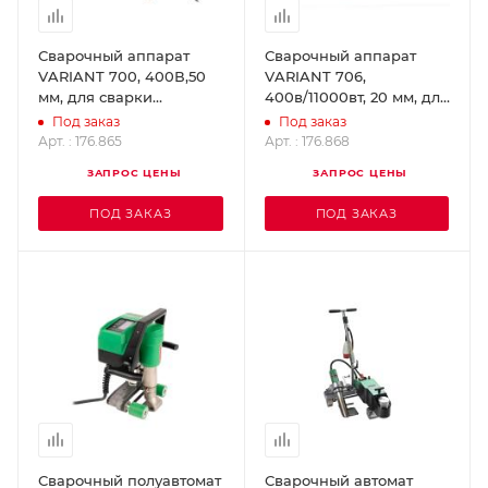
Сварочный аппарат
Сварочный аппарат
VARIANT 700, 400В,50
VARIANT 706,
мм, для сварки
400в/11000вт, 20 мм, для
внахлест. LEISTER
двойной сварки
Под заказ
Под заказ
176.865
внахлест. LEISTER
Арт. : 176.865
Арт. : 176.868
176.868
ЗАПРОС ЦЕНЫ
ЗАПРОС ЦЕНЫ
ПОД ЗАКАЗ
ПОД ЗАКАЗ
Сварочный полуавтомат
Сварочный автомат