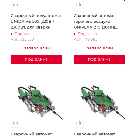
Сварочный полуавтомат
Сварочный автомат
UNIDRIVE 505 (220В /
горячего воздуха
2300Вт, для сварки
UNIPLAN 310 (20мм)
бассейнов) LEISTER
LEISTER 179.085
Под заказ
Под заказ
135.530
Арт. : 135.530
Арт. : 179.085
ЗАПРОС ЦЕНЫ
ЗАПРОС ЦЕНЫ
ПОД ЗАКАЗ
ПОД ЗАКАЗ
Сварочный автомат
Сварочный автомат