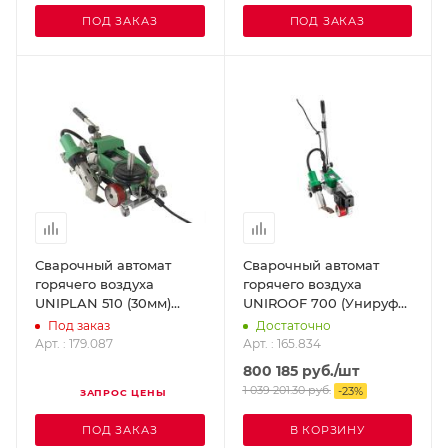
ПОД ЗАКАЗ
ПОД ЗАКАЗ
Сварочный автомат
Сварочный автомат
горячего воздуха
горячего воздуха
UNIPLAN 510 (30мм)
UNIROOF 700 (Унируф
LEISTER 179.087
700) LEISTER 165.834
Под заказ
Достаточно
Арт. : 179.087
Арт. : 165.834
800 185
руб.
/шт
1 039 201.30
руб.
-
23
%
ЗАПРОС ЦЕНЫ
ПОД ЗАКАЗ
В КОРЗИНУ