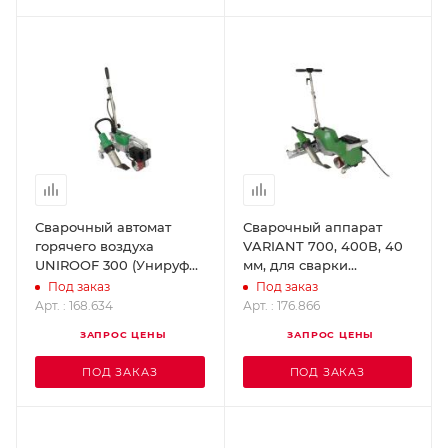
Сварочный автомат
Сварочный аппарат
горячего воздуха
VARIANT 700, 400В, 40
UNIROOF 300 (Унируф
мм, для сварки
300) LEISTER 168.634
внахлест. LEISTER
Под заказ
Под заказ
176.866
Арт. : 168.634
Арт. : 176.866
ЗАПРОС ЦЕНЫ
ЗАПРОС ЦЕНЫ
ПОД ЗАКАЗ
ПОД ЗАКАЗ