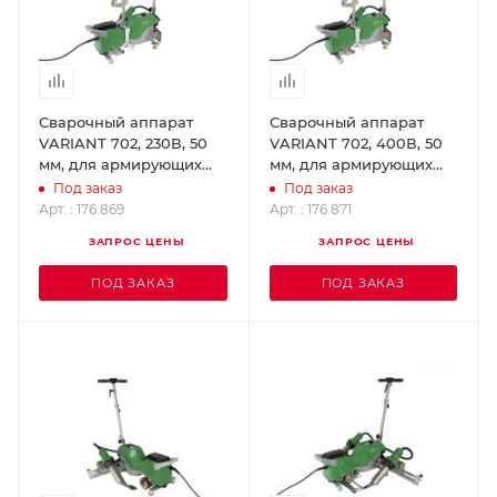
Сварочный аппарат
Сварочный аппарат
VARIANT 702, 230В, 50
VARIANT 702, 400В, 50
мм, для армирующих
мм, для армирующих
лент. LEISTER 176.869
лент. LEISTER 176.871
Под заказ
Под заказ
Арт. : 176.869
Арт. : 176.871
ЗАПРОС ЦЕНЫ
ЗАПРОС ЦЕНЫ
ПОД ЗАКАЗ
ПОД ЗАКАЗ