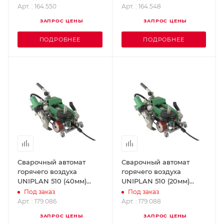
и ПВХ-тк.20мм) LEISTER
и ПВХ-тк. 40мм) LEISTER
Арт. : 164.550
Арт. : 164.548
164.550
164.548
ЗАПРОС ЦЕНЫ
ЗАПРОС ЦЕНЫ
ПОДРОБНЕЕ
ПОДРОБНЕЕ
Сварочный автомат
Сварочный автомат
горячего воздуха
горячего воздуха
UNIPLAN 510 (40мм)
UNIPLAN 510 (20мм)
LEISTER 179.086
LEISTER 179.088
Под заказ
Под заказ
Арт. : 179.086
Арт. : 179.088
ЗАПРОС ЦЕНЫ
ЗАПРОС ЦЕНЫ