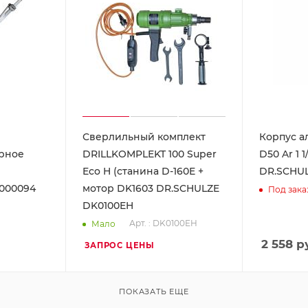
Сверлильный комплект
Корпус а
рное
DRILLKOMPLEKT 100 Super
D50 Ar 1 1
Eco H (станина D-160E +
DR.SCHUL
000094
мотор DK1603 DR.SCHULZE
Под зака
DK0100EH
Арт. : DK0100EH
Мало
2 558
ру
ЗАПРОС ЦЕНЫ
ПОКАЗАТЬ ЕЩЕ