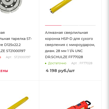
ная
Алмазная сверлильная
ьная тарелка ST-
коронка HSP-D для сухого
ve D125х22.2
сверления с микроударом,
ZE ST21000197
диам. 28 мм 1 1/4 UNC
DR.SCHULZE FF77028
Арт. : ST21000197
з
Арт. : FF77028
Достаточно
4 198
руб.
/шт
ЦЕНЫ