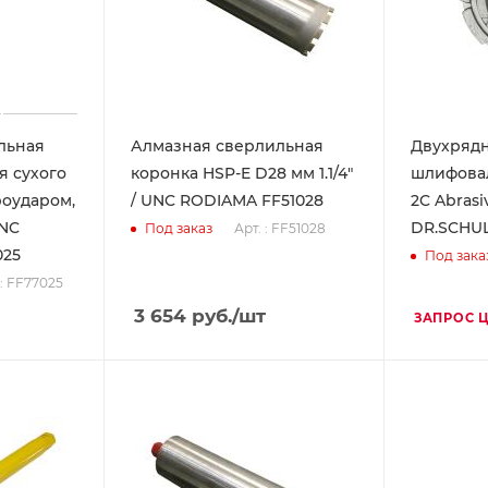
льная
Алмазная сверлильная
Двухряд
я сухого
коронка HSP-E D28 мм 1.1/4"
шлифовал
роударом,
/ UNC RODIAMA FF51028
2C Abrasi
UNC
DR.SCHUL
Арт. : FF51028
Под заказ
025
Под зака
 : FF77025
3 654
руб.
/шт
ЗАПРОС 