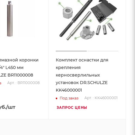
лмазной коронки
Комплект оснастки для
/4" L450 мм
крепления
ZE BR11000008
керносверлильных
установок DR.SCHULZE
Арт. : BR11000008
з
KK46000001
Арт. : KK46000001
Под заказ
б.
/шт
ЗАПРОС ЦЕНЫ