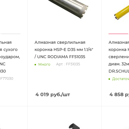
льная
Алмазная сверлильная
Алмазная
я сухого
коронка HSP-E D35 мм 1.1/4"
коронка 
роударом,
/ UNC RODIAMA FF51035
сверлени
UNC
диам. 32м
Арт. : FF51035
Много
030
DR.SCHUL
 FF77030
Достато
4 019
руб.
/шт
4 858
р