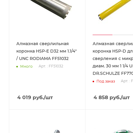
Алмазная сверлильная
Алмазная сверли
коронка HSP-E D32 мм 1.1/4"
коронка HSP-D дл
/ UNC RODIAMA FF51032
сверления с мик
диам. 30 мм 1 1/4 
Арт. : FF51032
Много
DR.SCHULZE FF77
Арт. :
Под заказ
4 019
руб.
/шт
4 858
руб.
/шт