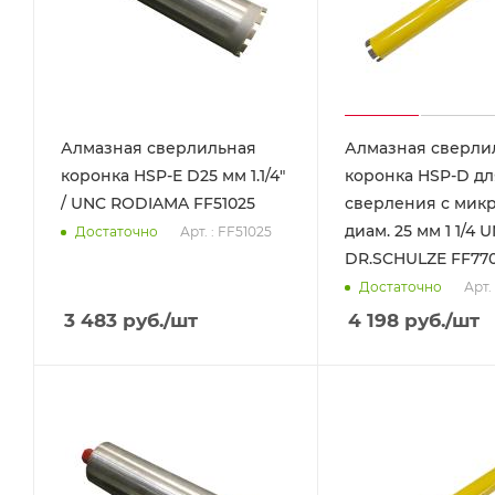
Алмазная сверлильная
Алмазная сверли
коронка HSP-E D25 мм 1.1/4"
коронка HSP-D дл
/ UNC RODIAMA FF51025
сверления с мик
диам. 25 мм 1 1/4 
Арт. : FF51025
Достаточно
DR.SCHULZE FF77
Арт.
Достаточно
3 483
руб.
/шт
4 198
руб.
/шт