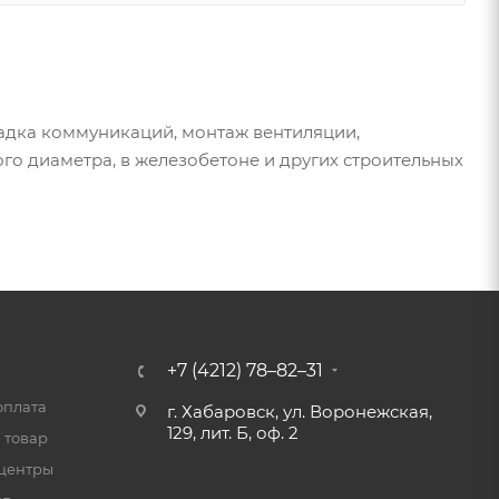
ладка коммуникаций, монтаж вентиляции,
го диаметра, в железобетоне и других строительных
+7 (4212) 78–82–31
оплата
г. Хабаровск, ул. Воронежская,
129, лит. Б, оф. 2
 товар
центры