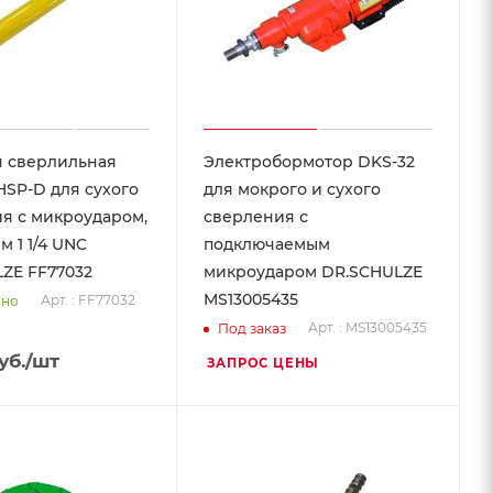
 сверлильная
Электробормотор DKS-32
HSP-D для сухого
для мокрого и сухого
я с микроударом,
сверления с
м 1 1/4 UNC
подключаемым
ZE FF77032
микроударом DR.SCHULZE
MS13005435
Арт. : FF77032
чно
Арт. : MS13005435
Под заказ
уб.
/шт
ЗАПРОС ЦЕНЫ