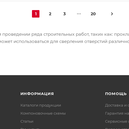
1
2
3
20
проведении ряда строительных работ, таких как: прок
может использоваться для сверления отверстий различно
ИНФОРМАЦИЯ
ПОМОЩЬ
Каталоги продукции
Доставка и 
Компоновочные схемы
Гарантия на
Статьи
Сервисные 