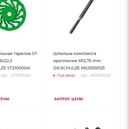
ьная тарелка ST-
Шпилька комплекта
5х22.2
крепления M12.75 mm
ZE ST21000041
DR.SCHULZE MS21000125
Арт. : ST21000041
Арт. : MS21000125
Под заказ
ЦЕНЫ
ЗАПРОС ЦЕНЫ