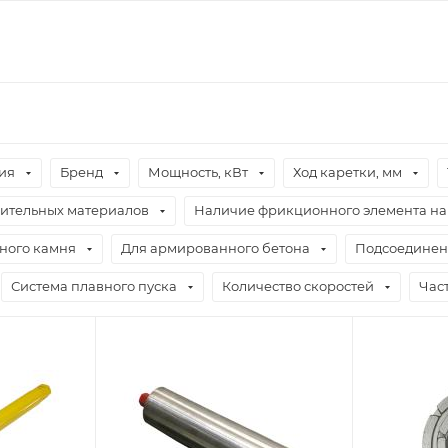
ия
Бренд
Мощность, кВт
Ход каретки, мм
оительных материалов
Наличие фрикционного элемента н
ного камня
Для армированного бетона
Подсоединен
Система плавного пуска
Количество скоростей
Час