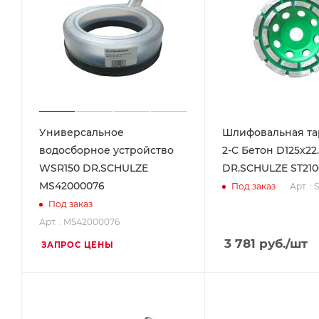
Универсальное
Шлифовальная тар
водосборное устройство
2-C Бетон D125х22
WSR150 DR.SCHULZE
DR.SCHULZE ST2100
MS42000076
Арт. : 
Под заказ
Под заказ
Арт. : MS42000076
3 781
руб.
/шт
ЗАПРОС ЦЕНЫ