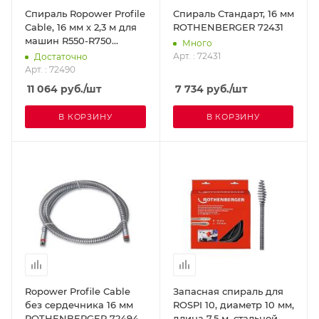
Спираль Ropower Profile
Спираль Стандарт, 16 мм
Cable, 16 мм х 2,3 м для
ROTHENBERGER 72431
машин R550-R750
Много
ROTHENBERGER 72490
Арт. : 72431
Достаточно
Арт. : 72490
11 064
руб.
/шт
7 734
руб.
/шт
В КОРЗИНУ
В КОРЗИНУ
Ropower Profile Cable
Запасная спираль для
без сердечника 16 мм
ROSPI 10, диаметр 10 мм,
ROTHENBERGER 72494
длина 7,5 м, стальной