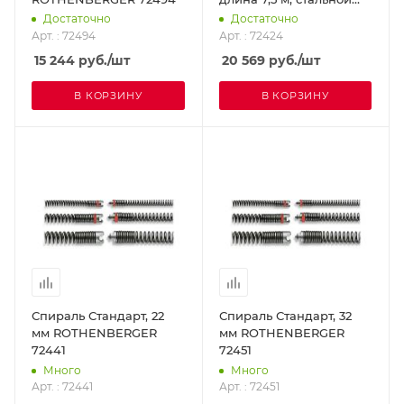
сердечник.
Достаточно
Достаточно
ROTHENBERGER 72424
Арт. : 72494
Арт. : 72424
15 244
руб.
/шт
20 569
руб.
/шт
В КОРЗИНУ
В КОРЗИНУ
Спираль Стандарт, 22
Спираль Стандарт, 32
мм ROTHENBERGER
мм ROTHENBERGER
72441
72451
Много
Много
Арт. : 72441
Арт. : 72451