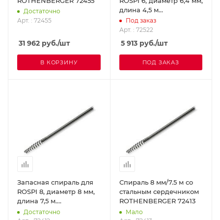
ROTHENBERGER 72455
ROSPI 6, диаметр 6,4 мм,
длина 4,5 м
Достаточно
ROTHENBERGER 72522
Арт. : 72455
Под заказ
Арт. : 72522
31 962
руб.
/шт
5 913
руб.
/шт
В КОРЗИНУ
ПОД ЗАКАЗ
Запасная спираль для
Спираль 8 мм/7.5 м со
ROSPI 8, диаметр 8 мм,
стальным сердечником
длина 7,5 м.
ROTHENBERGER 72413
ROTHENBERGER 72412
Достаточно
Мало