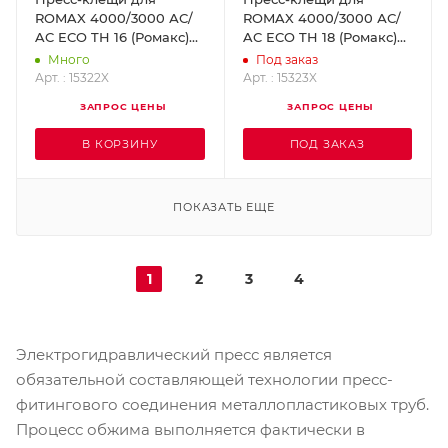
ROMAX 4000/3000 АС/
ROMAX 4000/3000 АС/
AC ECO TH 16 (Ромакс)
AC ECO TH 18 (Ромакс)
ROTHENBERGER 15322X
ROTHENBERGER 15323X
Много
Под заказ
Арт. : 15322X
Арт. : 15323X
ЗАПРОС ЦЕНЫ
ЗАПРОС ЦЕНЫ
В КОРЗИНУ
ПОД ЗАКАЗ
ПОКАЗАТЬ ЕЩЕ
1
2
3
4
Электрогидравлический пресс является
обязательной составляющей технологии пресс-
фитингового соединения металлопластиковых труб.
Процесс обжима выполняется фактически в