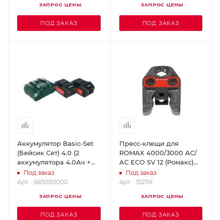
ЗАПРОС ЦЕНЫ
ЗАПРОС ЦЕНЫ
ПОД ЗАКАЗ
ПОД ЗАКАЗ
Аккумулятор Basic-Set
Пресс-клещи для
(Бейсик Сет) 4.0 (2
ROMAX 4000/3000 АС/
аккумулятора 4.0Ач +
AC ECO SV 12 (Ромакс)
ЗУ ASC 30-36)
ROTHENBERGER 15211X
Под заказ
Под заказ
ROTHENBERGER
Арт. : 685050000
Арт. : 15211X
685050000
ЗАПРОС ЦЕНЫ
ЗАПРОС ЦЕНЫ
ПОД ЗАКАЗ
ПОД ЗАКАЗ