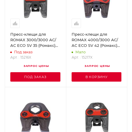
Пресс-клещи для
Пресс-клещи для
ROMAX 3000/3000 АС/
ROMAX 4000/3000 АС/
AC ECO SV 35 (Ромакс)
AC ECO SV 42 (Ромакс)
ROTHENBERGER 15216X
ROTHENBERGER 15217X
Под заказ
Мало
Арт. : 15216X
Арт. : 15217X
ЗАПРОС ЦЕНЫ
ЗАПРОС ЦЕНЫ
ПОД ЗАКАЗ
В КОРЗИНУ