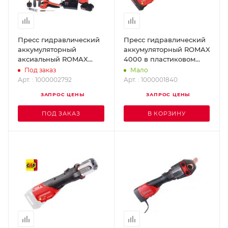
Пресс гидравлический
Пресс гидравлический
аккумуляторный
аккумуляторный ROMAX
аксиальный ROMAX
4000 в пластиковом
AXIAL 16-32 mm
ящике ROTHENBERGER
Под заказ
Мало
ROTHENBERGER
1000001840
Арт. : 1000002792
Арт. : 1000001840
1000002792
ЗАПРОС ЦЕНЫ
ЗАПРОС ЦЕНЫ
ПОД ЗАКАЗ
В КОРЗИНУ