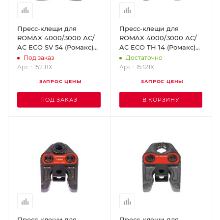
Пресс-клещи для
Пресс-клещи для
ROMAX 4000/3000 АС/
ROMAX 4000/3000 АС/
AC ECO SV 54 (Ромакс)
AC ECO TH 14 (Ромакс)
ROTHENBERGER 15218X
ROTHENBERGER 15321X
Под заказ
Достаточно
Арт. : 15218X
Арт. : 15321X
ЗАПРОС ЦЕНЫ
ЗАПРОС ЦЕНЫ
ПОД ЗАКАЗ
В КОРЗИНУ
Пресс-клещи для
Пресс-клещи для