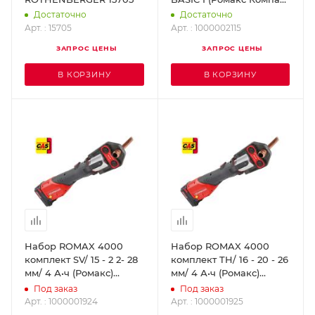
Твин Турбо)
Достаточно
Достаточно
ROTHENBERGER
Арт. : 15705
Арт. : 1000002115
1000002115
ЗАПРОС ЦЕНЫ
ЗАПРОС ЦЕНЫ
В КОРЗИНУ
В КОРЗИНУ
Набор ROMAX 4000
Набор ROMAX 4000
комплект SV/ 15 - 2 2- 28
комплект TH/ 16 - 20 - 26
мм/ 4 А•ч (Ромакс)
мм/ 4 А•ч (Ромакс)
ROTHENBERGER
ROTHENBERGER
Под заказ
Под заказ
1000001924
1000001925
Арт. : 1000001924
Арт. : 1000001925