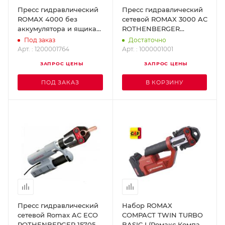
Пресс гидравлический
Пресс гидравлический
ROMAX 4000 без
сетевой ROMAX 3000 AC
аккумулятора и ящика
ROTHENBERGER
ROTHENBERGER
1000001001
Под заказ
Достаточно
1200001764
Арт. : 1200001764
Арт. : 1000001001
ЗАПРОС ЦЕНЫ
ЗАПРОС ЦЕНЫ
ПОД ЗАКАЗ
В КОРЗИНУ
Пресс гидравлический
Набор ROMAX
сетевой Romax AC ECO
COMPACT TWIN TURBO
ROTHENBERGER 15705
BASIC I (Ромакс Компакт