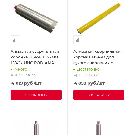
Алмазная сверлильная
Алмазная сверлильная
коронка HSP-E D35 мм
коронка HSP-D для
1.1/4" / UNC RODIAMA
сухого сверления с
FF51035
микроударом, диам.
Много
Достаточно
32мм 1 1/4 UNC
Арт. : FF51035
Арт. : FF77032
DR.SCHULZE FF77032
4 019
руб.
/шт
4 858
руб.
/шт
В КОРЗИНУ
В КОРЗИНУ