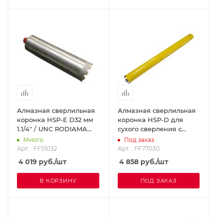
Алмазная сверлильная
Алмазная сверлильная
коронка HSP-E D32 мм
коронка HSP-D для
1.1/4" / UNC RODIAMA
сухого сверления с
FF51032
микроударом, диам. 30
Много
Под заказ
мм 1 1/4 UNC
Арт. : FF51032
Арт. : FF77030
DR.SCHULZE FF77030
4 019
руб.
/шт
4 858
руб.
/шт
В КОРЗИНУ
ПОД ЗАКАЗ