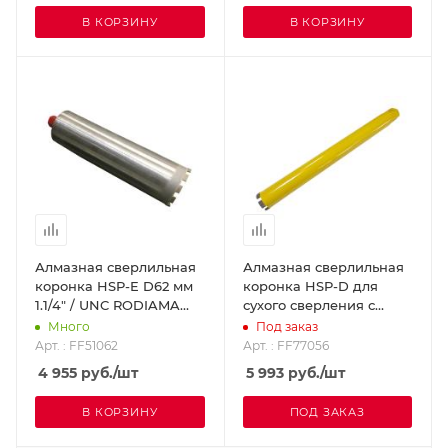
В КОРЗИНУ
В КОРЗИНУ
Алмазная сверлильная
Алмазная сверлильная
коронка HSP-E D62 мм
коронка HSP-D для
1.1/4" / UNC RODIAMA
сухого сверления с
FF51062
микроударом, диам. 56
Много
Под заказ
мм 1 1/4 UNC
Арт. : FF51062
Арт. : FF77056
DR.SCHULZE FF77056
4 955
руб.
/шт
5 993
руб.
/шт
В КОРЗИНУ
ПОД ЗАКАЗ