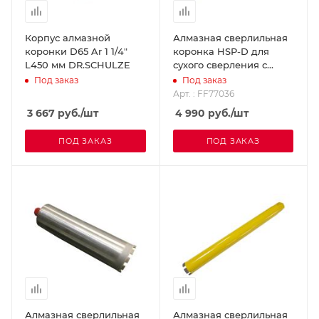
Корпус алмазной
Алмазная сверлильная
коронки D65 Ar 1 1/4"
коронка HSP-D для
L450 мм DR.SCHULZE
сухого сверления с
микроударом, диам. 36
Под заказ
Под заказ
мм 1 1/4 UNC
Арт. : FF77036
DR.SCHULZE FF77036
3 667
руб.
/шт
4 990
руб.
/шт
ПОД ЗАКАЗ
ПОД ЗАКАЗ
Алмазная сверлильная
Алмазная сверлильная