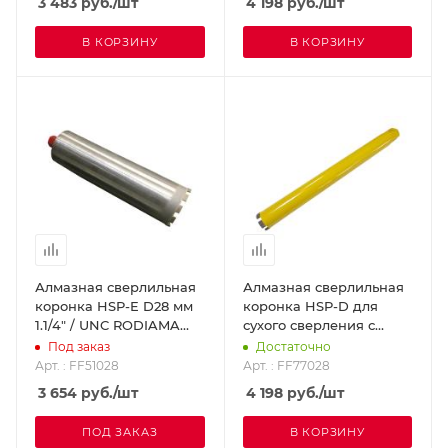
3 483
руб.
/шт
4 198
руб.
/шт
В КОРЗИНУ
В КОРЗИНУ
Алмазная сверлильная
Алмазная сверлильная
коронка HSP-E D28 мм
коронка HSP-D для
1.1/4" / UNC RODIAMA
сухого сверления с
FF51028
микроударом, диам. 28
Под заказ
Достаточно
мм 1 1/4 UNC
Арт. : FF51028
Арт. : FF77028
DR.SCHULZE FF77028
3 654
руб.
/шт
4 198
руб.
/шт
ПОД ЗАКАЗ
В КОРЗИНУ