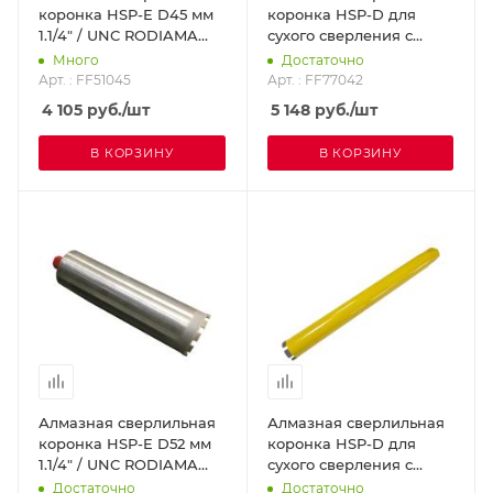
коронка HSP-E D45 мм
коронка HSP-D для
1.1/4" / UNC RODIAMA
сухого сверления с
FF51045
микроударом, диам. 42
Много
Достаточно
мм 1 1/4 UNC
Арт. : FF51045
Арт. : FF77042
DR.SCHULZE FF77042
4 105
руб.
/шт
5 148
руб.
/шт
В КОРЗИНУ
В КОРЗИНУ
Алмазная сверлильная
Алмазная сверлильная
коронка HSP-E D52 мм
коронка HSP-D для
1.1/4" / UNC RODIAMA
сухого сверления с
FF51052
микроударом, диам. 46
Достаточно
Достаточно