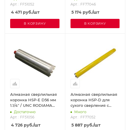
мм 1 1/4 UNC
Арт. : FF51052
Арт. : FF77046
DR.SCHULZE FF77046
4 471
руб.
/шт
5 174
руб.
/шт
В КОРЗИНУ
В КОРЗИНУ
Алмазная сверлильная
Алмазная сверлильная
коронка HSP-E D56 мм
коронка HSP-D для
1.1/4" / UNC RODIAMA
сухого сверления с
FF51056
микроударом, диам. 52
Достаточно
Много
мм 1 1/4 UNC
Арт. : FF51056
Арт. : FF77052
DR.SCHULZE FF77052
4 726
руб.
/шт
5 887
руб.
/шт