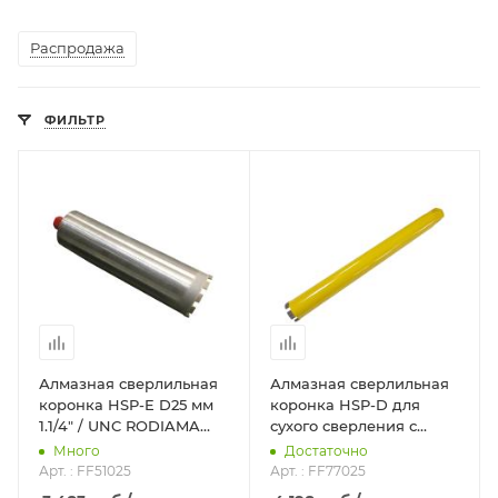
Распродажа
ФИЛЬТР
Алмазная сверлильная
Алмазная сверлильная
коронка HSP-E D25 мм
коронка HSP-D для
1.1/4" / UNC RODIAMA
сухого сверления с
FF51025
микроударом, диам. 25
Много
Достаточно
мм 1 1/4 UNC
Арт. : FF51025
Арт. : FF77025
DR.SCHULZE FF77025