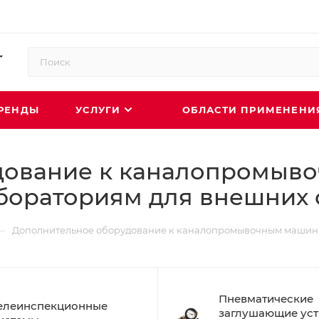
РЕНДЫ
УСЛУГИ
ОБЛАСТИ ПРИМЕНЕН
дование к каналопромыв
ораториям для внешних 
—
Дополнительное оборудование к каналопромывочным машина
Пневматические
елеинспекционные
заглушающие уст