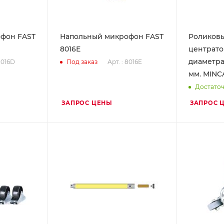
фон FAST
Напольный микрофон FAST
Роликов
8016E
центрато
диаметра
 8016D
Арт. : 8016E
Под заказ
мм. MINC
Достато
ЗАПРОС ЦЕНЫ
ЗАПРОС 