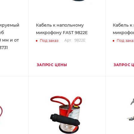
лируемый
Кабель к напольному
Кабель к
уб
микрофону FAST 9822E
микрофон
 мм и от
Арт. : 9822E
Под заказ
Под зака
3731
ЗАПРОС ЦЕНЫ
ЗАПРОС 