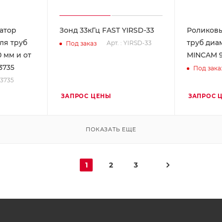
атор
Зонд 33кГц FAST YIRSD-33
Роликовы
ля труб
труб диа
Арт. : YIRSD-33
Под заказ
 мм и от
MINCAM 
3735
Под зака
93735
ЗАПРОС ЦЕНЫ
ЗАПРОС 
ПОКАЗАТЬ ЕЩЕ
1
2
3