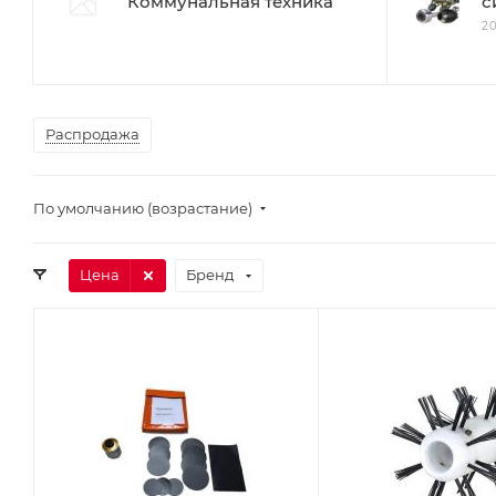
Коммунальная техника
с
2
Распродажа
По умолчанию (возрастание)
Цена
Бренд