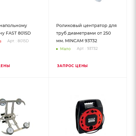
 напольному
Роликовый центратор для
у FAST 8015D
труб диаметрами от 250
мм. MINCAM 93732
Арт. : 8015D
з
Арт. : 93732
Мало
ЦЕНЫ
ЗАПРОС ЦЕНЫ