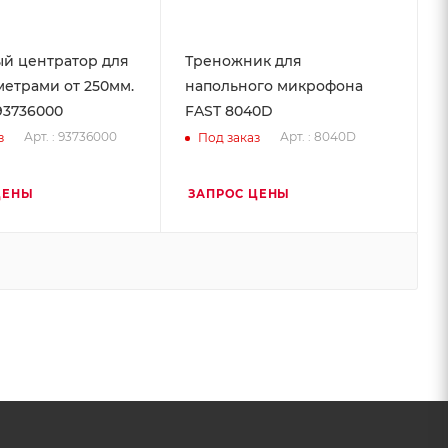
й центратор для
Треножник для
метрами от 250мм.
напольного микрофона
93736000
FAST 8040D
Арт. : 93736000
Арт. : 8040D
з
Под заказ
ЦЕНЫ
ЗАПРОС ЦЕНЫ