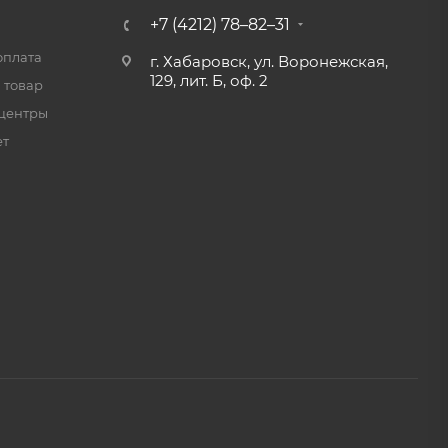
+7 (4212) 78–82–31
оплата
г. Хабаровск, ул. Воронежская,
129, лит. Б, оф. 2
 товар
центры
ет