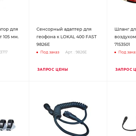
тор для
Сенсорный адаптер для
Шланг дл
 105 мм.
геофона к LOKAL 400 FAST
воздухом,
9826E
7153501
93717
Арт. : 9826E
Под заказ
Под зака
ЗАПРОС ЦЕНЫ
ЗАПРОС 