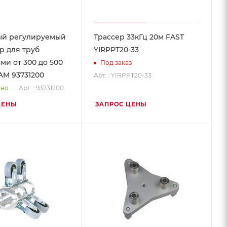
ый регулируемый
Трассер 33кГц 20м FAST
р для труб
YIRPPT20-33
ми от 300 до 500
Под заказ
AM 93731200
Арт. : YIRPPT20-33
Арт. : 93731200
чно
ЦЕНЫ
ЗАПРОС ЦЕНЫ