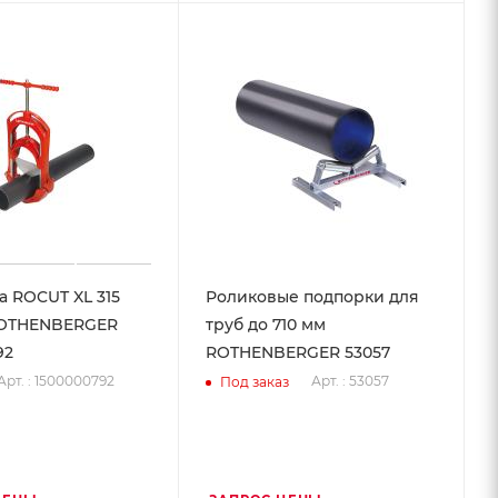
а ROCUT XL 315
Роликовые подпорки для
ROTHENBERGER
труб до 710 мм
92
ROTHENBERGER 53057
Арт. : 1500000792
Арт. : 53057
Под заказ