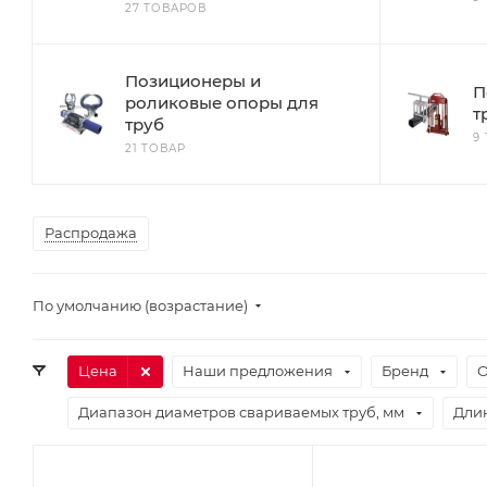
27 ТОВАРОВ
Позиционеры и
П
роликовые опоры для
т
труб
9
21 ТОВАР
Распродажа
По умолчанию (возрастание)
Цена
Наши предложения
Бренд
О
Диапазон диаметров свариваемых труб, мм
Длин