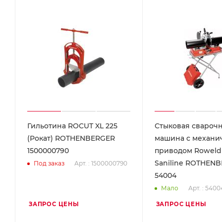
Гильотина ROCUT XL 225
Стыковая свароч
(Рокат) ROTHENBERGER
машина с механи
1500000790
приводом Roweld
Saniline ROTHEN
Арт. : 1500000790
Под заказ
54004
Арт. : 5400
Мало
ЗАПРОС ЦЕНЫ
ЗАПРОС ЦЕНЫ