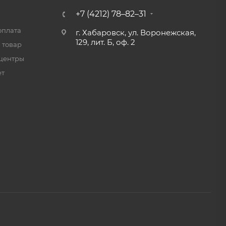
+7 (4212) 78–82–31
оплата
г. Хабаровск, ул. Воронежская,
129, лит. Б, оф. 2
 товар
центры
ет