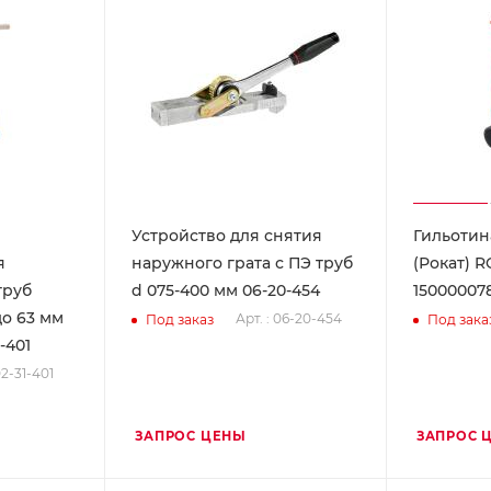
Устройство для снятия
Гильотин
я
наружного грата с ПЭ труб
(Рокат) 
труб
d 075-400 мм 06-20-454
15000007
до 63 мм
Арт. : 06-20-454
Под заказ
Под зака
-401
02-31-401
ЗАПРОС ЦЕНЫ
ЗАПРОС 