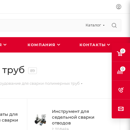
Каталог
ИЯ
КОМПАНИЯ
КОНТАКТЫ
0
 труб
0
89
удование для сварки полимерных труб
Инструмент для
аты для
седельной сварки
 сварки
отводов
2 ТОВАРА