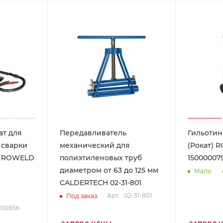
ат для
Передавливатель
Гильотин
 сварки
механический для
(Рокат) 
б ROWELD
полиэтиленовых труб
15000007
диаметром от 63 до 125 мм
Мало
CALDERTECH 02-31-801
Арт. : 02-31-801
Под заказ
0000856