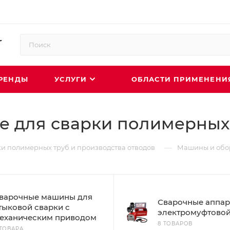
РЕНДЫ
УСЛУГИ
ОБЛАСТИ ПРИМЕНЕН
 для сварки полимерных
—
и полимерных труб и производства отводов
Машины и обор
варочные машины для
Сварочные аппар
тыковой сварки с
электромуфтовой
еханическим приводом
8 ТОВАРОВ
 ТОВАРА