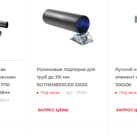
ная
Роликовые подпорки для
Ручной н
ческим
труб до 315 мм
элемент 
P110
ROTHENBERGER 53055
300206
5844
Арт. : 53055
Под заказ
Под зака
 55844
ЗАПРОС ЦЕНЫ
ЗАПРОС 