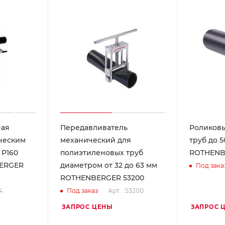
ная
Передавливатель
Роликовы
ческим
механический для
труб до 
 P160
полиэтиленовых труб
ROTHENB
BERGER
диаметром от 32 до 63 мм
Под зака
ROTHENBERGER 53200
4
Арт. : 53200
Под заказ
ЗАПРОС ЦЕНЫ
ЗАПРОС 