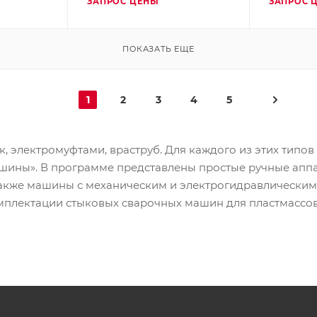
ЗАПРОС ЦЕНЫ
ЗАПРОС 
ПОКАЗАТЬ ЕЩЕ
1
2
3
4
5
 электромуфтами, враструб. Для каждого из этих типов
ны». В программе представлены простые ручные аппар
также машины с механическим и электрогидравлическим
комплектации стыковых сварочных машин для пластмасс