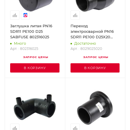
Заглушка литая PN16
Переход
SDR11 PE100 D25
электросварной PN16
SABFUSE 802316025
SDR11 PE100 D25X20
SABFUSE 8029025020
Много
Достаточно
Арт. : 802316025
Арт. : 8029025020
ЗАПРОС ЦЕНЫ
ЗАПРОС ЦЕНЫ
В КОРЗИНУ
В КОРЗИНУ