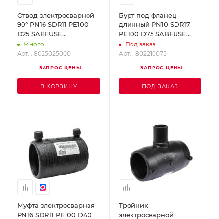
Отвод электросварной
Бурт под фланец
90° PN16 SDR11 PE100
длинный PN10 SDR17
D25 SABFUSE
PE100 D75 SABFUSE
8025025000
802210075
Много
Под заказ
Арт. : 8025025000
Арт. : 802210075
ЗАПРОС ЦЕНЫ
ЗАПРОС ЦЕНЫ
В КОРЗИНУ
ПОД ЗАКАЗ
Муфта электросварная
Тройник
PN16 SDR11 PE100 D40
электросварной