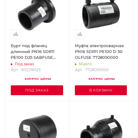
Бурт под фланец
Муфта электросварная
длинный PN16 SDR11
PN16 SDR11 PE100 D 50
PE100 D25 SABFUSE
OLFUSE 7728050000
802216025
Под заказ
Много
Арт. : 802216025
Арт. : 7728050000
ЗАПРОС ЦЕНЫ
ЗАПРОС ЦЕНЫ
ПОД ЗАКАЗ
В КОРЗИНУ