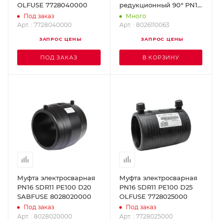
OLFUSE 7728040000
редукционный 90° PN16
SDR11 PE100 D110x63
Под заказ
Много
SABFUSE 8026110063
Арт. : 7728040000
Арт. : 8026110063
ЗАПРОС ЦЕНЫ
ЗАПРОС ЦЕНЫ
ПОД ЗАКАЗ
В КОРЗИНУ
Муфта электросварная
Муфта электросварная
PN16 SDR11 PE100 D20
PN16 SDR11 PE100 D25
SABFUSE 8028020000
OLFUSE 7728025000
Под заказ
Под заказ
Арт. : 8028020000
Арт. : 7728025000