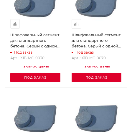
Шлифовальный сегмент
Шлифовальный сегмент
для стандартного
для стандартного
бетона. Серый с одной
бетона. Серый с одной
кнопкой, Grit 30 X1B-MC-
кнопкой, Grit 70 X1B-MC-
Под заказ
Под заказ
0030
0070
Арт. : X1B-MC-0030
Арт. : X1B-MC-0070
ЗАПРОС ЦЕНЫ
ЗАПРОС ЦЕНЫ
ПОД ЗАКАЗ
ПОД ЗАКАЗ