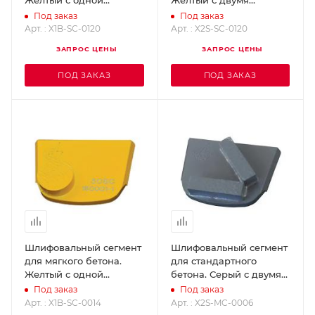
Желтый с одной
Желтый с двумя
кнопкой - Grit 120
прямоугольниками, Grit
Под заказ
Под заказ
SUPERABRASIVE X1B-SC-
120 SUPERABRASIVE
Арт. : X1B-SC-0120
Арт. : X2S-SC-0120
0120
X2S-SC-0120
ЗАПРОС ЦЕНЫ
ЗАПРОС ЦЕНЫ
ПОД ЗАКАЗ
ПОД ЗАКАЗ
Шлифовальный сегмент
Шлифовальный сегмент
для мягкого бетона.
для стандартного
Желтый с одной
бетона. Серый с двумя
кнопкой - Grit 14
прямоугольниками, Grit
Под заказ
Под заказ
SUPERABRASIVE X1B-SC-
6 SUPERABRASIVE X2S-
Арт. : X1B-SC-0014
Арт. : X2S-MC-0006
0014
MC-0006