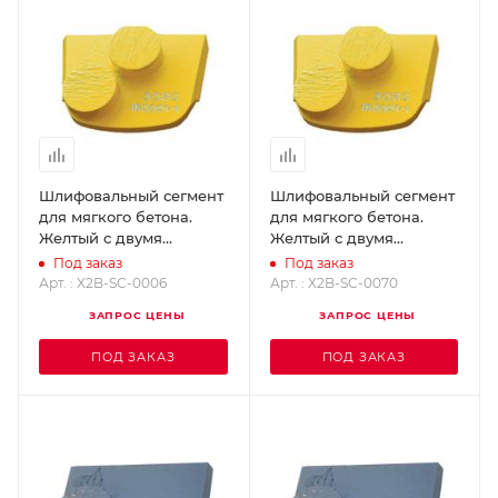
Шлифовальный сегмент
Шлифовальный сегмент
для мягкого бетона.
для мягкого бетона.
Желтый с двумя
Желтый с двумя
кнопками - Grit 6
кнопками - Grit 70
Под заказ
Под заказ
SUPERABRASIVE X2B-
SUPERABRASIVE X2B-
Арт. : X2B-SC-0006
Арт. : X2B-SC-0070
SC-0006
SC-0070
ЗАПРОС ЦЕНЫ
ЗАПРОС ЦЕНЫ
ПОД ЗАКАЗ
ПОД ЗАКАЗ