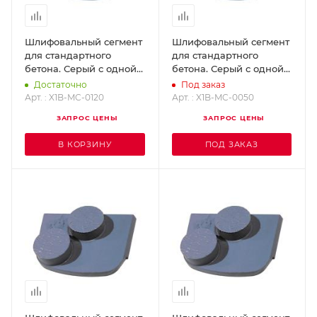
Шлифовальный сегмент
Шлифовальный сегмент
для стандартного
для стандартного
бетона. Серый с одной
бетона. Серый с одной
кнопкой, Grit 120 X1B-
кнопкой, Grit 50 X1B-MC-
Достаточно
Под заказ
MC-0120
0050
Арт. : X1B-MC-0120
Арт. : X1B-MC-0050
ЗАПРОС ЦЕНЫ
ЗАПРОС ЦЕНЫ
В КОРЗИНУ
ПОД ЗАКАЗ