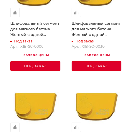
Шлифовальный сегмент
Шлифовальный сегмент
для мягкого бетона.
для мягкого бетона.
Желтый с одной
Желтый с одной
кнопкой - Grit 6
кнопкой - Grit 30
Под заказ
Под заказ
SUPERABRASIVE X1B-SC-
SUPERABRASIVE X1B-SC-
Арт. : X1B-SC-0006
Арт. : X1B-SC-0030
0006
0030
ЗАПРОС ЦЕНЫ
ЗАПРОС ЦЕНЫ
ПОД ЗАКАЗ
ПОД ЗАКАЗ