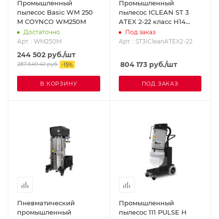
Промышленный
Промышленный
пылесос Basic WM 250
пылесос ICLEAN ST 3
M COYNCO WM250M
ATEX 2-22 класс H14
COYNCO
Достаточно
Под заказ
ST3ICleanATEX2-22
Арт. : WM250M
Арт. : ST3ICleanATEX2-22
244 502
руб.
/шт
804 173
руб.
/шт
287 649.42
руб.
-
15
%
В КОРЗИНУ
ПОД ЗАКАЗ
Пневматический
Промышленный
промышленный
пылесос 111 PULSE H