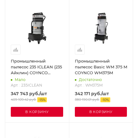
Промышленный
Промышленный
пылесос 235 ICLEAN (235
пылесос Basic WM 375 M
Айклин) COYNCO
COYNCO WM375M
235ICLEAN
Мало
Достаточно
Арт. : 235ICLEAN
Арт. : WM375M
347 743
руб.
/шт
342 171
руб.
/шт
409 109.42
руб.
380 190.01
руб.
-
15
%
-
10
%
В КОРЗИНУ
В КОРЗИНУ