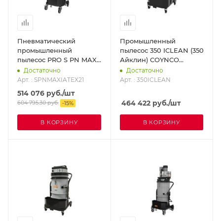
Пневматический
Промышленный
промышленный
пылесос 350 ICLEAN (350
пылесос PRO S PN MAXI
Айклин) COYNCO
COYNCO
350ICLEAN
Достаточно
Достаточно
SPNMAXIATEX21
Арт. : SPNMAXIATEX21
Арт. : 350ICLEAN
514 076
руб.
/шт
464 422
руб.
/шт
604 795.30
руб.
-
15
%
В КОРЗИНУ
В КОРЗИНУ