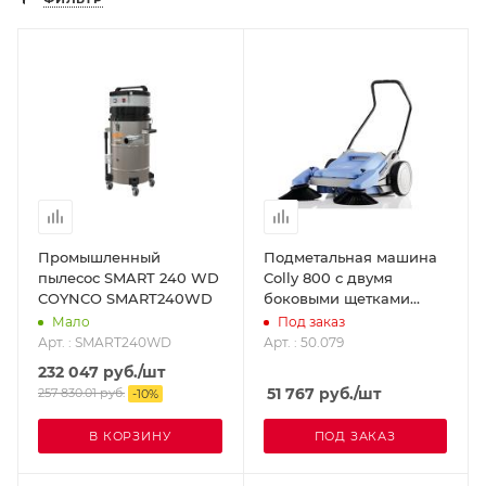
Промышленный
Подметальная машина
пылесос SMART 240 WD
Colly 800 с двумя
COYNCO SMART240WD
боковыми щетками
KRANZLE 50.079
Мало
Под заказ
Арт. : SMART240WD
Арт. : 50.079
232 047
руб.
/шт
51 767
руб.
/шт
257 830.01
руб.
-
10
%
В КОРЗИНУ
ПОД ЗАКАЗ