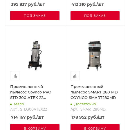
395 837
руб.
/шт
412 310
руб.
/шт
ПОД ЗАКАЗ
ПОД ЗАКАЗ
Промышленный
Промышленный
пылесос Coynco PRO
пылесос SMART 280 MD
STD 300 ATEX 22
COYNCO SMART280MD
COYNCO STD300ATEX22
Мало
Достаточно
Арт. : STD300ATEX22
Арт. : SMART280MD
714 167
руб.
/шт
178 952
руб.
/шт
В КОРЗИНУ
В КОРЗИНУ