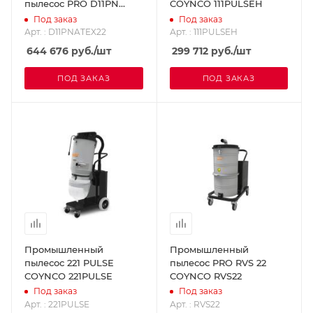
пылесос PRO D11PN
COYNCO 111PULSEH
COYNCO D11PNATEX22
Под заказ
Под заказ
Арт. : D11PNATEX22
Арт. : 111PULSEH
644 676
руб.
/шт
299 712
руб.
/шт
ПОД ЗАКАЗ
ПОД ЗАКАЗ
Промышленный
Промышленный
пылесос 221 PULSE
пылесос PRO RVS 22
COYNCO 221PULSE
COYNCO RVS22
Под заказ
Под заказ
Арт. : 221PULSE
Арт. : RVS22