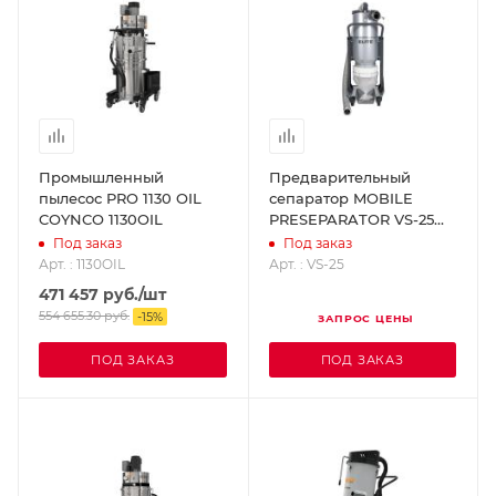
Промышленный
Предварительный
пылесос PRO 1130 OIL
сепаратор MOBILE
COYNCO 1130OIL
PRESEPARATOR VS-25
(Мобайл Пресепаратор
Под заказ
Под заказ
VS-25) SUPERABRASIVE
Арт. : 1130OIL
Арт. : VS-25
VS-25
471 457
руб.
/шт
554 655.30
руб.
-
15
%
ЗАПРОС ЦЕНЫ
ПОД ЗАКАЗ
ПОД ЗАКАЗ