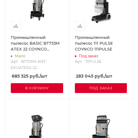
Промышленный
Промышленный
пылесос BASIC BT753M
пылесос 111 PULSE
ATEX 22 COYNCO
COYNCO 111PULSE
BT753M-ANT-EKUATEX2-
Мало
Под заказ
22
Арт. : BT753M-ANT-
Арт. : 111PULSE
EKUATEX2-22
685 325
руб.
/шт
283 045
руб.
/шт
В КОРЗИНУ
ПОД ЗАКАЗ