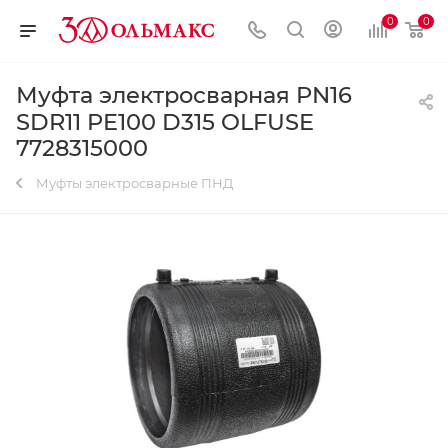
0
0
Муфта электросварная PN16
SDR11 PE100 D315 OLFUSE
7728315000
Муфты электросварные ПНД