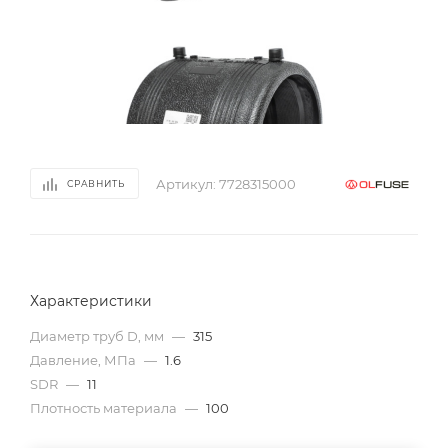
Артикул:
7728315000
СРАВНИТЬ
Характеристики
Диаметр труб D, мм
—
315
Давление, МПа
—
1.6
SDR
—
11
Плотность материала
—
100