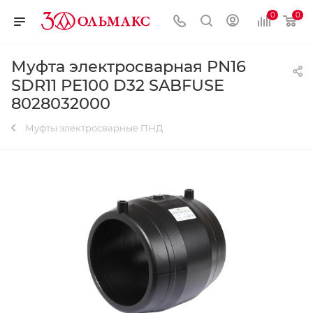
0
0
Муфта электросварная PN16
SDR11 PE100 D32 SABFUSE
8028032000
Муфты электросварные ПНД