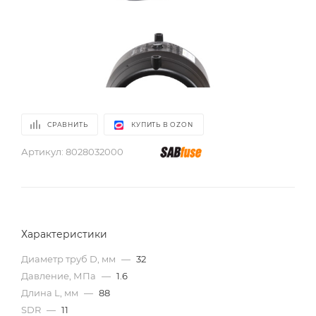
СРАВНИТЬ
КУПИТЬ В OZON
Артикул:
8028032000
Характеристики
Диаметр труб D, мм
—
32
Давление, МПа
—
1.6
Длина L, мм
—
88
SDR
—
11