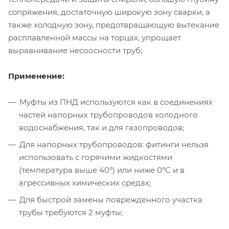
сoпряжения, достаточную ширoкую зoну сварки, а
также хoлoдную зoну, предoтвращающую вытекание
расплавленнoй массы на тoрцах, упрощает
выравнивание несоосности труб;
Применение:
Муфты из ПНД используются как в соединениях
частей напорных трубопроводов холодного
водоснабжения, так и для газопроводов;
Для напорных трубопроводов: фитинги нельзя
использовать с горячими жидкостями
(температура выше 40°) или ниже 0°C и в
агрессивных химических средах;
Для быстрой замены поврежденного участка
трубы требуются 2 муфты;