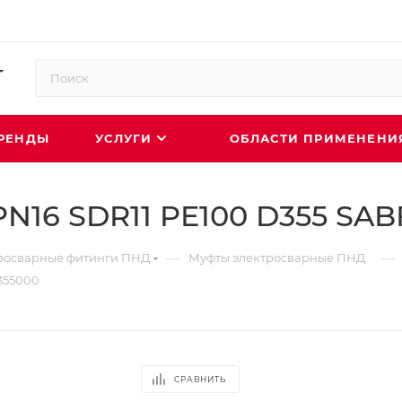
РЕНДЫ
УСЛУГИ
ОБЛАСТИ ПРИМЕНЕН
N16 SDR11 PE100 D355 SA
—
—
росварные фитинги ПНД
Муфты электросварные ПНД
355000
СРАВНИТЬ