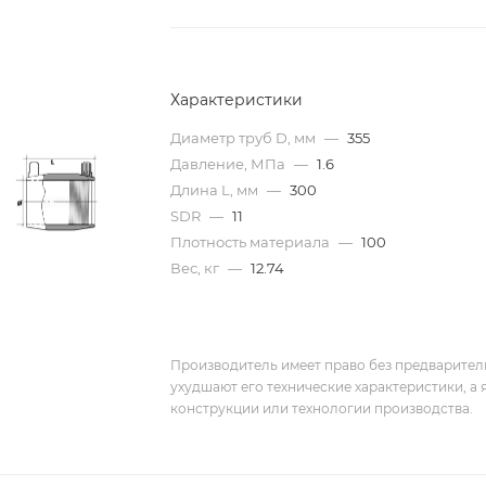
Характеристики
Диаметр труб D, мм
—
355
Давление, МПа
—
1.6
Длина L, мм
—
300
SDR
—
11
Плотность материала
—
100
Вес, кг
—
12.74
Производитель имеет право без предварител
ухудшают его технические характеристики, а
конструкции или технологии производства.