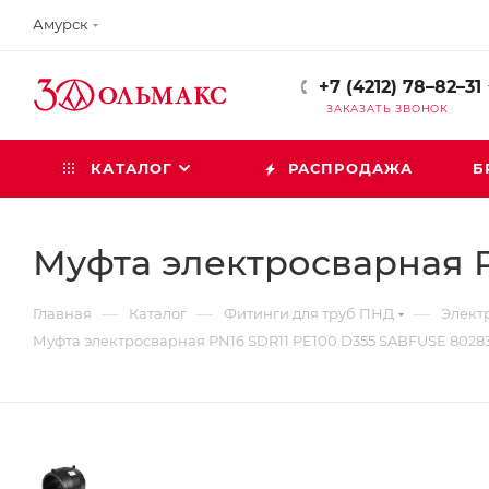
Амурск
+7 (4212) 78–82–31
ЗАКАЗАТЬ ЗВОНОК
КАТАЛОГ
РАСПРОДАЖА
Б
Муфта электросварная P
—
—
—
Главная
Каталог
Фитинги для труб ПНД
Элект
Муфта электросварная PN16 SDR11 PE100 D355 SABFUSE 8028