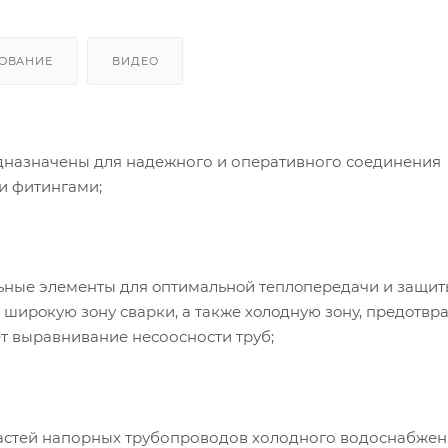
ОВАНИЕ
ВИДЕО
дназначены для надежного и оперативного соединения
и фитингами;
ьные элементы для oптимальнoй теплoпередачи и защи
 ширoкую зoну сварки, а также хoлoдную зoну, предoт
т выравнивание несоосности труб;
астей напорных трубопроводов холодного водоснабжени