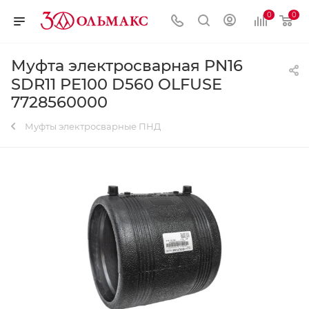
0
0
Муфта электросварная PN16
SDR11 PE100 D560 OLFUSE
7728560000
Муфты электросварные ПНД