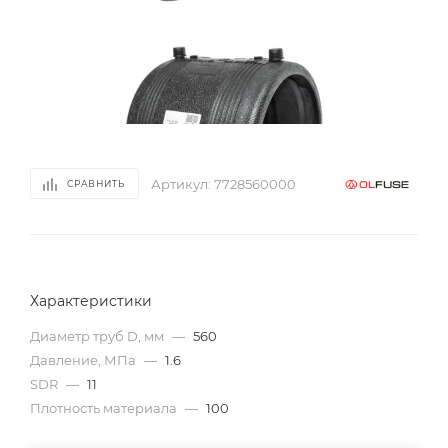
Артикул:
7728560000
СРАВНИТЬ
Характеристики
Диаметр труб D, мм
—
560
Давление, МПа
—
1.6
SDR
—
11
Плотность материала
—
100