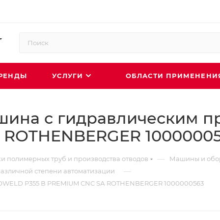
РЕНДЫ
УСЛУГИ
ОБЛАСТИ ПРИМЕНЕН
ашина с гидравлическим 
А ROTHENBERGER 1000000
—
и полимерных труб и производства отводов
Машины и обор
—
различной степени автоматизации
ROWELD P355 В PREMIUM CNC SА ROTHENBERGER 1000000563