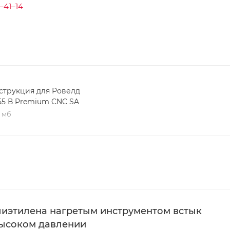
–41–14
струкция для Ровелд
55 В Premium CNC SA
6 мб
олиэтилена нагретым инструментом встык
высоком давлении