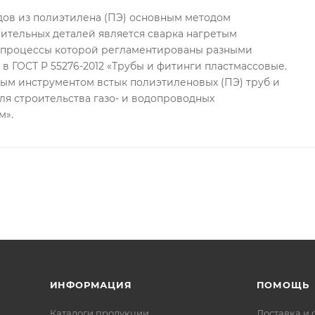
ов из полиэтилена (ПЭ) основным методом
ительных деталей является сварка нагретым
, процессы которой регламентированы разными
в ГОСТ Р 55276-2012 «Трубы и фитинги пластмассовые.
ым инструментом встык полиэтиленовых (ПЭ) труб и
ля строительства газо- и водопроводных
м».
ИНФОРМАЦИЯ
ПОМОЩЬ
Каталоги продукции
Доставка и 