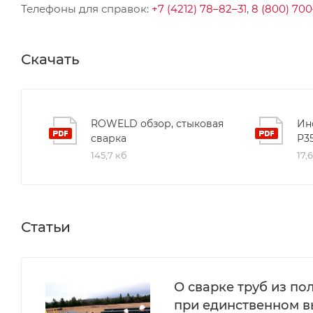
Телефоны для справок:
+7 (4212) 78–82–31
,
8 (800) 700
Скачать
ROWELD обзор, стыковая
Ин
сварка
Р3
145,7 кб
17,
Статьи
О сварке труб из п
при единственном 