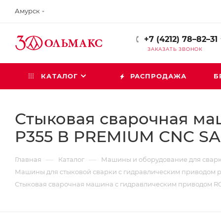
Амурск
+7 (4212) 78–82–31
ЗАКАЗАТЬ ЗВОНОК
КАТАЛОГ
РАСПРОДАЖА
Б
Стыковая сварочная м
P355 В PREMIUM CNC S
—
—
Главная
Каталог
Машины и оборудование для сварк
Машины для стыковой сварки с гидравлическим приводом 
Стыковая сварочная машина с гидравлическим приводом 