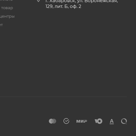
г. Хабаровск, ул. Воронежская,
129, лит. Б, оф. 2
 товар
центры
ет