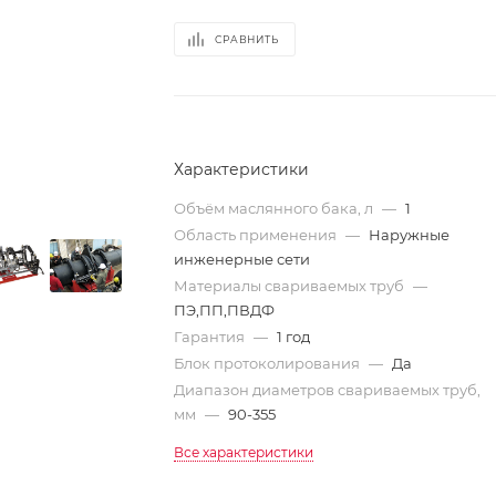
СРАВНИТЬ
Характеристики
Объём маслянного бака, л
—
1
Область применения
—
Наружные
инженерные сети
Материалы свариваемых труб
—
ПЭ,ПП,ПВДФ
Гарантия
—
1 год
Блок протоколирования
—
Да
Диапазон диаметров свариваемых труб,
мм
—
90-355
Все характеристики