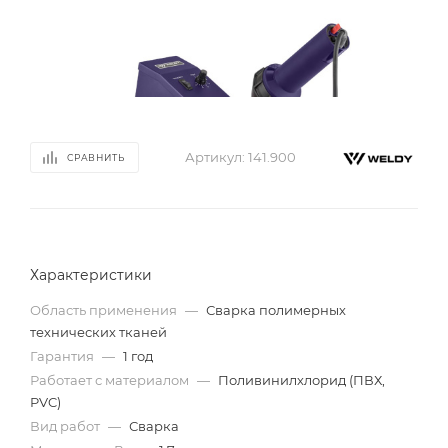
Артикул:
141.900
СРАВНИТЬ
Характеристики
Область применения
—
Сварка полимерных
технических тканей
Гарантия
—
1 год
Работает с материалом
—
Поливинилхлорид (ПВХ,
PVC)
Вид работ
—
Сварка