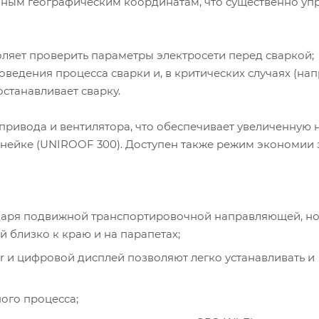
очным географическим координатам, что существенно у
воляет проверить параметры электросети перед сваркой;
ведения процесса сварки и, в критических случаях (на
станавливает сварку.
ивода и вентилятора, что обеспечивает увеличенную 
нейке (UNIROOF 300). Доступен также режим экономии 
одаря подвижной транспортировочной направляющей, н
 близко к краю и на парапетах;
er и цифровой дисплей позволяют легко устанавливать и
ого процесса;