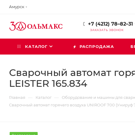
Амурск
+7 (4212) 78–82–31
ЗАКАЗАТЬ ЗВОНОК
КАТАЛОГ
РАСПРОДАЖА
Б
Сварочный автомат горя
LEISTER 165.834
—
—
Главная
Каталог
Оборудование и машины для свар
Сварочный автомат горячего воздуха UNIROOF 700 (Унируф 7