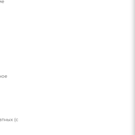
ие
ное
тных (с