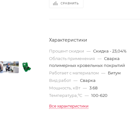
СРАВНИТЬ
Характеристики
Процент скидки
—
Скидка - 23,04%
Область применения
—
Сварка
полимерных кровельных покрытий
Работает с материалом
—
Битум
Вид работ
—
Сварка
Мощность, кВт
—
3.68
Температура,ºC
—
100-620
Все характеристики