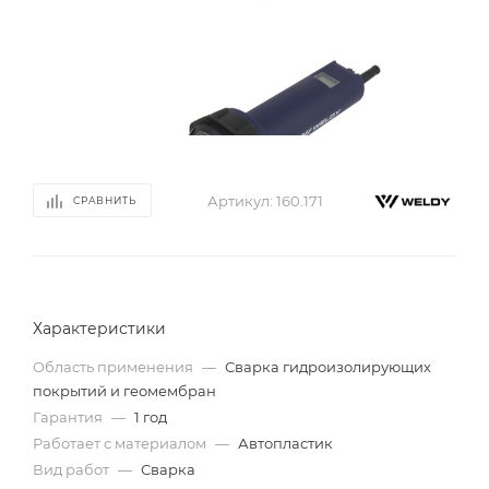
Артикул:
160.171
СРАВНИТЬ
Характеристики
Область применения
—
Сварка гидроизолирующих
покрытий и геомембран
Гарантия
—
1 год
Работает с материалом
—
Автопластик
Вид работ
—
Сварка