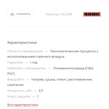
Артикул:
102.169
СРАВНИТЬ
Характеристики
Область применения
—
Технологические процессы с
использованием горячего воздуха
Гарантия
—
1 год
Работает с материалом
—
Поливинилхлорид (ПВХ,
PVC)
Вид работ
—
Нагрев, сушка, отжиг, расплавление,
сжигание
Мощность, кВт
—
5.5
Класс защиты
—
1
Все характеристики