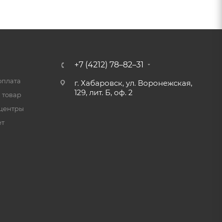
+7 (4212) 78–82–31
оплата
г. Хабаровск, ул. Воронежская,
129, лит. Б, оф. 2
 товар
центры
ет