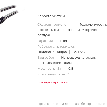
Характеристики
Область применения
—
Технологически
процессы с использованием горячего
воздуха
Гарантия
—
1 год
Работает с материалом
—
Поливинилхлорид (ПВХ, PVC)
Вид работ
—
Нагрев, сушка, отжиг,
расплавление, сжигание
Мощность, кВт
—
0.8
Класс защиты
—
2
Все характеристики
Производитель имеет право без предварител